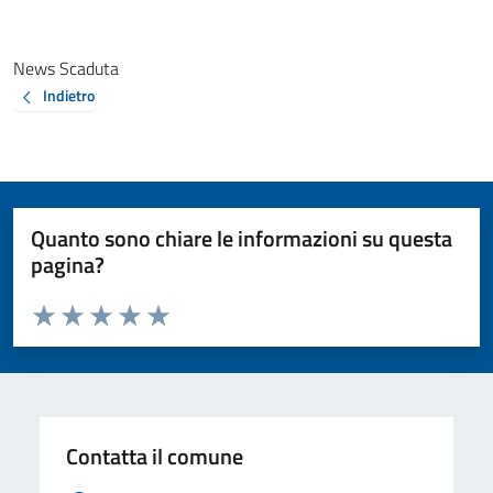
News Scaduta
Indietro
Quanto sono chiare le informazioni su questa
pagina?
Valuta da 1 a 5 stelle la pagina
Valuta 1 stelle su 5
Valuta 2 stelle su 5
Valuta 3 stelle su 5
Valuta 4 stelle su 5
Valuta 5 stelle su 5
Contatta il comune