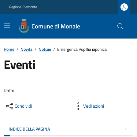
Regione Piemonte
Comune di Monale
Home
/
Novità
/
Notizie
/
Emergenza Popillia japonica
Eventi
Data:
Condividi
Vedi azioni
INDICE DELLA PAGINA