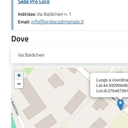
Sede Pro Loco
Indirizzo:
Via Baldichieri n. 1
info@prolocodimonale.it
Email:
Dove
Via Baldichieri
+
Luogo a coordina
−
Lat:44.9329064
Lon:8.07648739