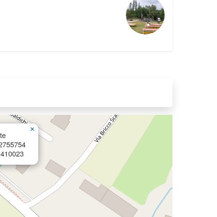
×
te
82755754
1410023