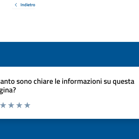
Indietro
anto sono chiare le informazioni su questa
gina?
a da 1 a 5 stelle la pagina
ta 1 stelle su 5
Valuta 2 stelle su 5
Valuta 3 stelle su 5
Valuta 4 stelle su 5
Valuta 5 stelle su 5