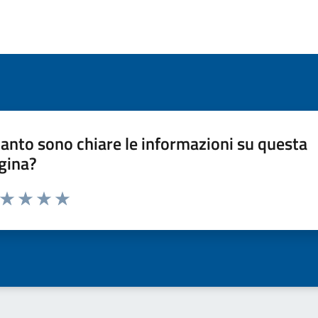
anto sono chiare le informazioni su questa
gina?
a da 1 a 5 stelle la pagina
ta 1 stelle su 5
Valuta 2 stelle su 5
Valuta 3 stelle su 5
Valuta 4 stelle su 5
Valuta 5 stelle su 5