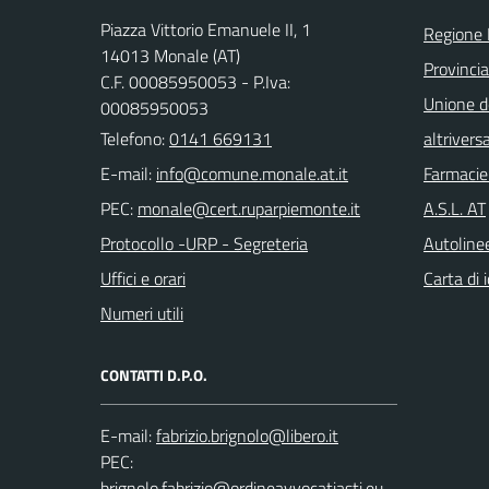
Piazza Vittorio Emanuele II, 1
Regione
14013 Monale (AT)
Provincia
C.F. 00085950053 - P.Iva:
Unione d
00085950053
Telefono:
0141 669131
altrivers
E-mail:
Farmacie
PEC:
A.S.L. AT
Protocollo -URP - Segreteria
Autoline
Uffici e orari
Carta di 
Numeri utili
CONTATTI D.P.O.
E-mail:
PEC: