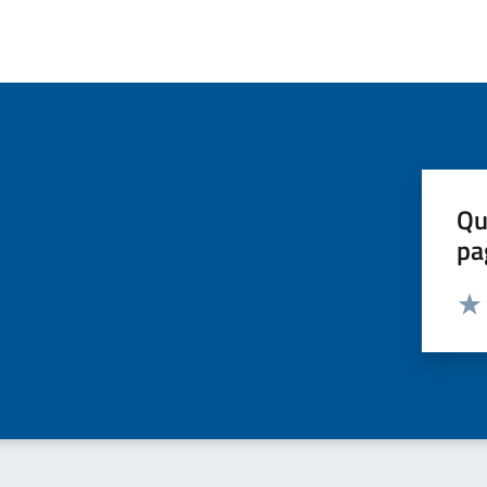
Qu
pa
Valut
Valu