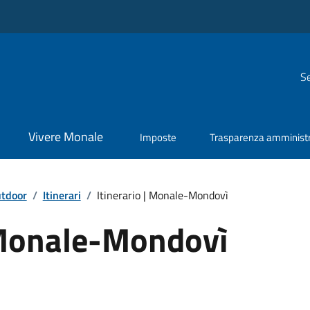
Se
Vivere Monale
Imposte
Trasparenza amministr
utdoor
/
Itinerari
/
Itinerario | Monale-Mondovì
| Monale-Mondovì