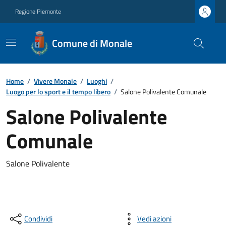
Regione Piemonte
Comune di Monale
Home
/
Vivere Monale
/
Luoghi
/
Luogo per lo sport e il tempo libero
/
Salone Polivalente Comunale
Salone Polivalente
Comunale
Salone Polivalente
Condividi
Vedi azioni