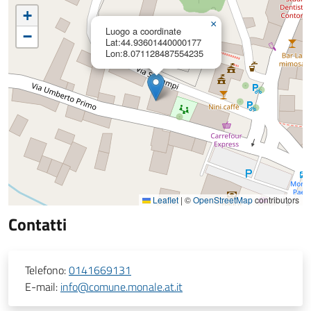
+
×
Luogo a coordinate
−
Lat:44.93601440000177
Lon:8.071128487554235
Leaflet
|
©
OpenStreetMap
contributors
Contatti
Telefono:
0141669131
E-mail:
info@comune.monale.at.it