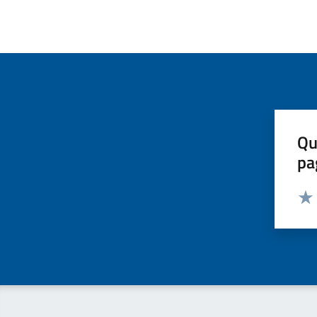
Qu
pa
Valut
Valu