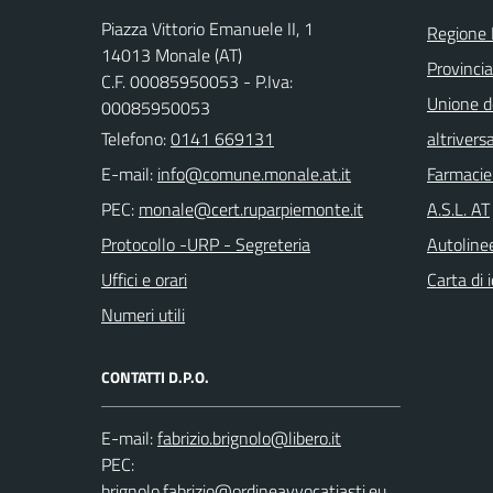
Piazza Vittorio Emanuele II, 1
Regione
14013 Monale (AT)
Provincia
C.F. 00085950053 - P.Iva:
Unione d
00085950053
Telefono:
0141 669131
altrivers
E-mail:
Farmacie
PEC:
A.S.L. AT
Protocollo -URP - Segreteria
Autoline
Uffici e orari
Carta di 
Numeri utili
CONTATTI D.P.O.
E-mail:
PEC: