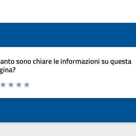
anto sono chiare le informazioni su questa
gina?
a da 1 a 5 stelle la pagina
ta 1 stelle su 5
Valuta 2 stelle su 5
Valuta 3 stelle su 5
Valuta 4 stelle su 5
Valuta 5 stelle su 5