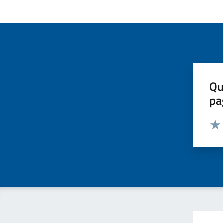
Qu
pa
Valut
Valu