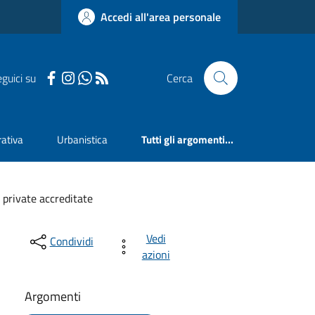
Accedi all'area personale
guici su
Cerca
ativa
Urbanistica
Tutti gli argomenti...
 private accreditate
Vedi
Condividi
azioni
Argomenti